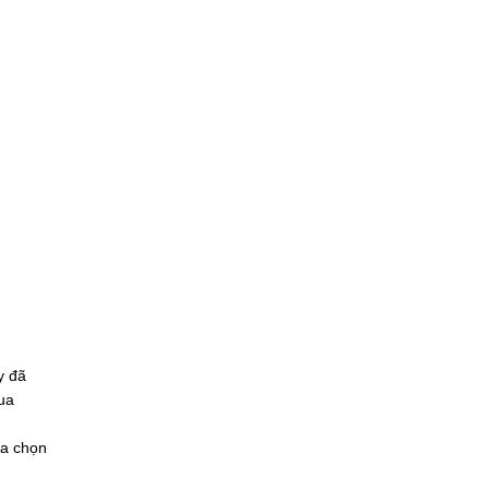
y đã
ua
ựa chọn