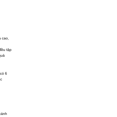
á cao,
đều tập
quả
 có 6
ác
 cánh