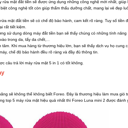
áy rửa mặt đắt tiền sẽ được ứng dụng những công nghệ mới nhất, giúp
 biệt công nghệ tốt còn giúp thẩm thấu dưỡng chất, mang lại vẻ đẹp lu
ửa mặt đắt tiền sẽ có chế độ bảo hành, cam kết rõ ràng. Tuy số tiền 
 rất tiết kiệm.
ừng sử dụng dòng máy đắt tiền bạn sẽ thấy chúng có những tính năng r
o trong da, tẩy da chết,...
 tâm. Khi mua hàng từ thương hiệu lớn, bạn sẽ thấy dịch vụ họ cung c
 máy, chế độ bảo hành đều rõ ràng và đầy đủ thông tin.
ợc câu trả lời máy rửa mặt 5 in 1 có tốt không.
ay
ãng sẽ không thể không biết Foreo. Đây là thương hiệu làm mưa gió tr
rong top 5 máy rửa mặt hiệu quả nhất thì Foreo Luna mini 2 được đánh 