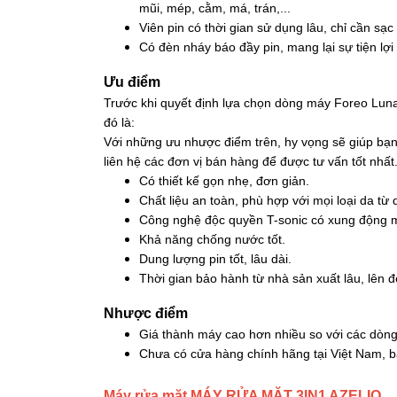
mũi, mép, cằm, má, trán,...
Viên pin có thời gian sử dụng lâu, chỉ cần s
Có đèn nháy báo đầy pin, mang lại sự tiện lợ
Ưu điểm
Trước khi quyết định lựa chọn dòng máy Foreo Luna
đó là:
Với những ưu nhược điểm trên, hy vọng sẽ giúp bạ
liên hệ các đơn vị bán hàng để được tư vấn tốt nhất
Có thiết kế gọn nhẹ, đơn giản.
Chất liệu an toàn, phù hợp với mọi loại da từ
Công nghệ độc quyền T-sonic có xung động m
Khả năng chống nước tốt.
Dung lượng pin tốt, lâu dài.
Thời gian bảo hành từ nhà sản xuất lâu, lên 
Nhược điểm
Giá thành máy cao hơn nhiều so với các dòn
Chưa có cửa hàng chính hãng tại Việt Nam, b
Máy rửa mặt MÁY RỬA MẶT 3IN1 AZELIO