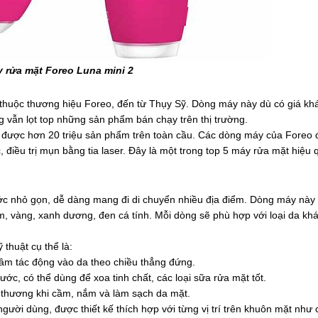
 rửa mặt Foreo Luna mini 2
thuộc thương hiệu Foreo, đến từ Thụy Sỹ. Dòng máy này dù có giá kh
 vẫn lọt top những sản phẩm bán chạy trên thị trường.
được hơn 20 triệu sản phẩm trên toàn cầu. Các dòng máy của Foreo 
điều trị mụn bằng tia laser. Đây là một trong top 5 máy rửa mặt hiệu 
ớc nhỏ gọn, dễ dàng mang đi di chuyển nhiều địa điểm. Dòng máy này
, vàng, xanh dương, đen cá tính. Mỗi dòng sẽ phù hợp với loại da kh
thuật cụ thể là:
âm tác động vào da theo chiều thẳng đứng.
c, có thể dùng để xoa tinh chất, các loại sữa rửa mặt tốt.
n thương khi cầm, nắm và làm sạch da mặt.
gười dùng, được thiết kế thích hợp với từng vị trí trên khuôn mặt như