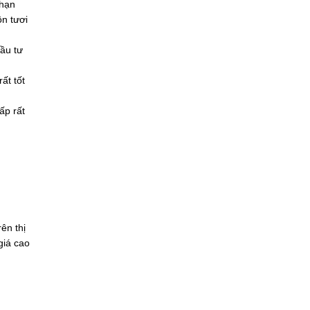
 hạn
ôn tươi
đầu tư
ất tốt
ấp rất
ên thị
giá cao