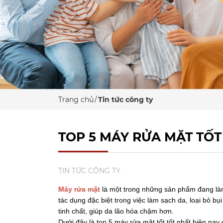
Trang chủ
Tin tức công ty
TOP 5 MÁY RỬA MẶT TỐT
TIN TỨC CÔNG TY
Máy rửa mặt
là một trong những sản phẩm đang làm 
tác dụng đặc biệt trong việc làm sạch da, loại bỏ b
tinh chất, giúp da lão hóa chậm hơn.
Dưới đây là top 5 máy rửa mặt tốt tốt nhất hiện nay 