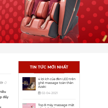
TIN TỨC MỚI NHẤT
4 lợi ích của đèn LED trên
0
ghế massage toàn thân
Azaki
hiều
02-04-2021
úp đẩy
Top 8 máy massage mặt
t,