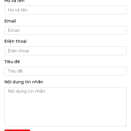
Họ và tên
Email
Điện thoại
Tiêu đề
Nội dung tin nhắn