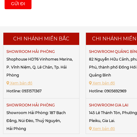
GỬI ĐI
CHI NHÁNH MIỀN BẮC
CHI NHÁNH MIỀN
SHOWROOM HẢI PHÒNG
SHOWROOM QUẢNG BÌ
Shophouse HD76 Vinhomes Marina,
82 Nguyễn Hữu Cảnh, ph
P. Vĩnh Niệm, Q. Lê Chân, Tp. Hải
Phú, thành phố Đồng Hới 
Phòng
Quảng Bình
Xem bản đồ
Xem bản đồ
Hotline:
0931571367
Hotline:
0905692969
SHOWROOM HẢI PHÒNG
SHOWROOM GIA LAI
Showroom Hải Phòng: 187 Bạch
145 Lê Thánh Tôn, Phườn
Đằng, Núi Đèo, Thuỷ Nguyên,
Pleiku, Gia Lai.
Hải Phòng
Xem bản đồ
Xem bản đồ
Hotline:
0967611688
-
0984