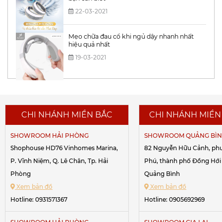
22-03-2021
Mẹo chữa đau cổ khi ngủ dậy nhanh nhất
hiệu quả nhất
19-03-2021
CHI NHÁNH MIỀN BẮC
CHI NHÁNH MIỀN
SHOWROOM HẢI PHÒNG
SHOWROOM QUẢNG BÌ
Shophouse HD76 Vinhomes Marina,
82 Nguyễn Hữu Cảnh, ph
P. Vĩnh Niệm, Q. Lê Chân, Tp. Hải
Phú, thành phố Đồng Hới 
Phòng
Quảng Bình
Xem bản đồ
Xem bản đồ
Hotline:
0931571367
Hotline:
0905692969