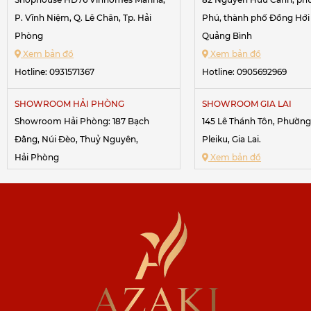
P. Vĩnh Niệm, Q. Lê Chân, Tp. Hải
Phú, thành phố Đồng Hới 
Phòng
Quảng Bình
Xem bản đồ
Xem bản đồ
Hotline:
0931571367
Hotline:
0905692969
SHOWROOM HẢI PHÒNG
SHOWROOM GIA LAI
Showroom Hải Phòng: 187 Bạch
145 Lê Thánh Tôn, Phườn
Đằng, Núi Đèo, Thuỷ Nguyên,
Pleiku, Gia Lai.
Hải Phòng
Xem bản đồ
Xem bản đồ
Hotline:
0967611688
-
0984
Hotline:
0948643062
SHOWROOM ĐĂK LĂK
223 Hoàng Diệu, Tp. Buôn
SHOWROOM HẢI PHÒNG
233 lô 22 Lê Hồng Phong, Đông Khê,
Đak Lak
Ngô Quyền, Hải Phòng.
Xem bản đồ
Xem bản đồ
Hotline:
0844534567
-
09
Hotline:
0779943999
SHOWROOM HUẾ