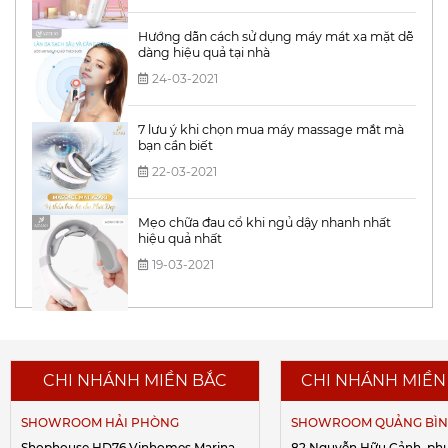
Hướng dẫn cách sử dụng máy mát xa mặt dễ
dàng hiệu quả tại nhà
24-03-2021
7 lưu ý khi chọn mua máy massage mắt mà
bạn cần biết
22-03-2021
Mẹo chữa đau cổ khi ngủ dậy nhanh nhất
hiệu quả nhất
19-03-2021
CHI NHÁNH MIỀN BẮC
CHI NHÁNH MIỀN
SHOWROOM HẢI PHÒNG
SHOWROOM QUẢNG BÌ
Shophouse HD76 Vinhomes Marina,
82 Nguyễn Hữu Cảnh, ph