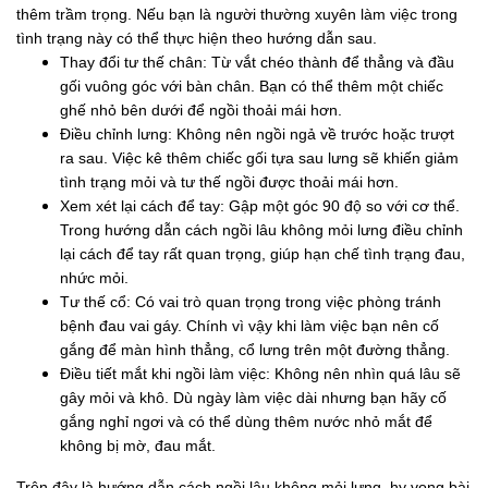
thêm trầm trọng. Nếu bạn là người thường xuyên làm việc trong
tình trạng này có thể thực hiện theo hướng dẫn sau.
Thay đổi tư thế chân: Từ vắt chéo thành để thẳng và đầu
gối vuông góc với bàn chân. Bạn có thể thêm một chiếc
ghế nhỏ bên dưới để ngồi thoải mái hơn.
Điều chỉnh lưng: Không nên ngồi ngả về trước hoặc trượt
ra sau. Việc kê thêm chiếc gối tựa sau lưng sẽ khiến giảm
tình trạng mỏi và tư thế ngồi được thoải mái hơn.
Xem xét lại cách để tay: Gập một góc 90 độ so với cơ thể.
Trong hướng dẫn cách ngồi lâu không mỏi lưng điều chỉnh
lại cách để tay rất quan trọng, giúp hạn chế tình trạng đau,
nhức mỏi.
Tư thế cổ: Có vai trò quan trọng trong việc phòng tránh
bệnh đau vai gáy. Chính vì vậy khi làm việc bạn nên cố
gắng để màn hình thẳng, cổ lưng trên một đường thẳng.
Điều tiết mắt khi ngồi làm việc: Không nên nhìn quá lâu sẽ
gây mỏi và khô. Dù ngày làm việc dài nhưng bạn hãy cố
gắng nghỉ ngơi và có thể dùng thêm nước nhỏ mắt để
không bị mờ, đau mắt.
Trên đây là hướng dẫn cách ngồi lâu không mỏi lưng, hy vọng bài