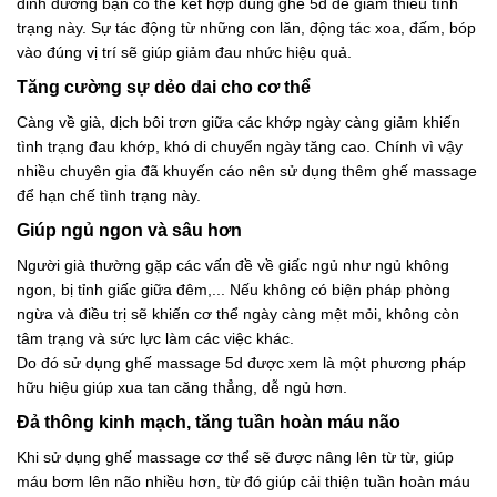
dinh dưỡng bạn có thể kết hợp dùng ghế 5d để giảm thiểu tình
trạng này. Sự tác động từ những con lăn, động tác xoa, đấm, bóp
vào đúng vị trí sẽ giúp giảm đau nhức hiệu quả.
Tăng cường sự dẻo dai cho cơ thể
Càng về già, dịch bôi trơn giữa các khớp ngày càng giảm khiến
tình trạng đau khớp, khó di chuyển ngày tăng cao. Chính vì vậy
nhiều chuyên gia đã khuyến cáo nên sử dụng thêm ghế massage
để hạn chế tình trạng này.
Giúp ngủ ngon và sâu hơn
Người già thường gặp các vấn đề về giấc ngủ như ngủ không
ngon, bị tỉnh giấc giữa đêm,... Nếu không có biện pháp phòng
ngừa và điều trị sẽ khiến cơ thể ngày càng mệt mỏi, không còn
tâm trạng và sức lực làm các việc khác.
Do đó sử dụng ghế massage 5d được xem là một phương pháp
hữu hiệu giúp xua tan căng thẳng, dễ ngủ hơn.
Đả thông kinh mạch, tăng tuần hoàn máu não
Khi sử dụng ghế massage cơ thể sẽ được nâng lên từ từ, giúp
máu bơm lên não nhiều hơn, từ đó giúp cải thiện tuần hoàn máu