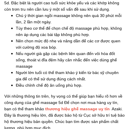
5d. Đặc biệt là người cao tuổi sức khỏe yếu và các khớp không
còn trơn tru nên cần lưu ý một số vấn đề sau khi sử dụng.
Chú ý thời gian ngồi massage không nên quá 30 phút mỗi
lần, 2 lần một ngày.
Tùy theo cơ thể để chọn chế độ massage phù hợp, không
nên áp dụng các bài tập không phù hợp.
Nên chọn mức độ nhẹ và nâng dần để các cơ được quen
với cường độ xoa bóp.
Nếu người già gặp các bệnh liên quan đến vôi hóa đốt
sống, thoát vị đĩa đệm hãy cân nhắc đến việc dùng ghế
massage
Người lớn tuổi có thể tham khảo ý kiến từ bác sỹ chuyên
gia để có thể sử dụng đúng cách nhất.
Điều chỉnh chế độ ăn uống phù hợp.
Với những thông tin trên, hy vọng có thể giúp bạn hiểu rõ hơn về
công dụng của ghế massage 5d
Để chọn nơi mua hàng uy tín,
bạn có thể tham khảo
thương hiệu ghế massage uy tín
Azaki.
Đây là thương hiệu lớn, đã được bảo hộ từ Cục sở hữu trí tuệ bảo
hộ thương hiệu bản quyền. Chúc bạn tìm được sản phẩm chất
lượng, phù hợp mục đích.