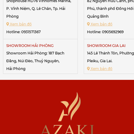
Shophouse HD76 Vinhomes Marina,
82 Nguyễn Hữu Cảnh, ph
P. Vĩnh Niệm, Q. Lê Chân, Tp. Hải
Phú, thành phố Đồng Hới 
Phòng
Quảng Bình
Xem bản đồ
Xem bản đồ
Hotline:
0931571367
Hotline:
0905692969
SHOWROOM HẢI PHÒNG
SHOWROOM GIA LAI
Showroom Hải Phòng: 187 Bạch
145 Lê Thánh Tôn, Phườn
Đằng, Núi Đèo, Thuỷ Nguyên,
Pleiku, Gia Lai.
Hải Phòng
Xem bản đồ
Xem bản đồ
Hotline:
0967611688
-
0984
Hotline:
0948643062
SHOWROOM ĐĂK LĂK
223 Hoàng Diệu, Tp. Buôn
SHOWROOM HẢI PHÒNG
233 lô 22 Lê Hồng Phong, Đông Khê,
Đak Lak
Ngô Quyền, Hải Phòng.
Xem bản đồ
Xem bản đồ
Hotline:
0844534567
-
09
Hotline:
0779943999