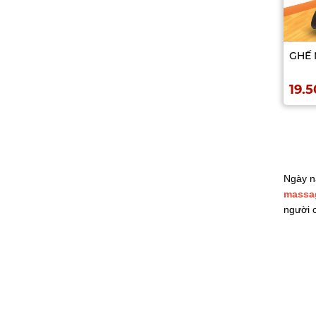
GHẾ 
19.
Ngày na
massa
người c