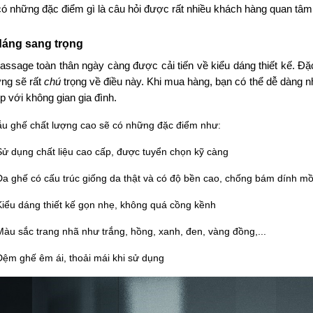
 có những đặc điểm gì là câu hỏi được rất nhiều khách hàng quan tâm
dáng sang trọng
ssage toàn thân ngày càng được cải tiến về kiểu dáng thiết kế. Đặc 
ờng sẽ rất
chú
trọng về điều này. Khi mua hàng, bạn có thể dễ dàng n
p với không gian gia đình.
u ghế chất lượng cao sẽ có những đặc điểm như:
Sử dụng chất liệu cao cấp, được tuyển chọn kỹ càng
Da ghế có cấu trúc giống da thật và có độ bền cao, chống bám dính mồ 
Kiểu dáng thiết kế gọn nhẹ, không quá cồng kềnh
Màu sắc trang nhã như trắng, hồng, xanh, đen, vàng đồng,...
Đệm ghế êm ái, thoải mái khi sử dụng