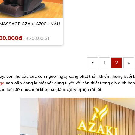
MASSAGE AZAKI A700 - NÂU
500.000đ
29.500.000đ
«
1
2
»
y, với nhu cầu của con người ngày càng phát triển khiến những buổi l
ge
cao cấp
đang là một vật dụng tuyệt vời cần thiết trong gia đình bạn
ao tuổi đỡ nhức mỏi khớp cơ, làm vật lý trị liệu rất tốt.