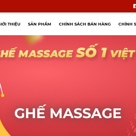
IỚI THIỆU
SẢN PHẨM
CHÍNH SÁCH BÁN HÀNG
CHÍNH 
GHẾ MASSAGE