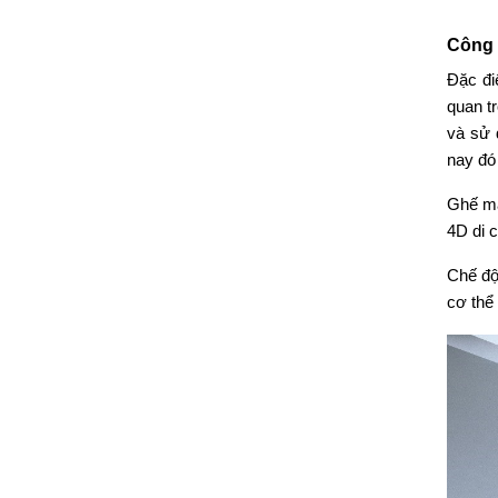
Công 
Đặc đi
quan t
và sử
nay đó 
Ghế m
4D di 
Chế độ A
cơ the