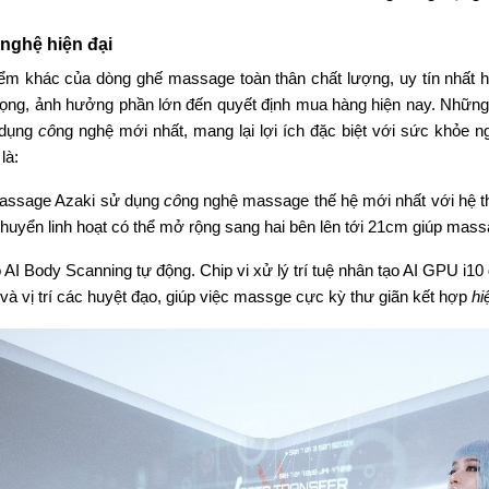
nghệ hiện đại
ểm khác của dòng ghế massage toàn thân chất lượng, uy tín nhất h
rọng, ảnh hưởng phần lớn đến quyết định mua hàng hiện nay. Nhữn
 dụng
cô
ng nghệ mới nhất, mang lại lợi ích đặc biệt với sức khỏe n
là:
assage Azaki sử dụng
cô
ng nghệ massage thế hệ mới nhất với hệ th
chuyển linh hoạt có thể mở rộng sang hai bên lên tới 21cm giúp mas
I Body Scanning tự động. Chip vi xử lý trí tuệ nhân tạo AI GPU i10 giúp
̂̉ và vị trí các huyệt đạo, giúp việc massge cực kỳ thư giãn kết hợp
hi