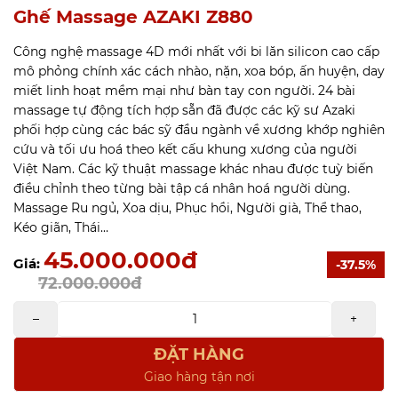
Ghế Massage AZAKI Z880
Công nghệ massage 4D mới nhất với bi lăn silicon cao cấp
mô phỏng chính xác cách nhào, nặn, xoa bóp, ấn huyện, day
miết linh hoạt mềm mại như bàn tay con người. 24 bài
massage tự động tích hợp sẵn đã được các kỹ sư Azaki
phối hợp cùng các bác sỹ đầu ngành về xương khớp nghiên
cứu và tối ưu hoá theo kết cấu khung xương của người
Việt Nam. Các kỹ thuật massage khác nhau được tuỳ biến
điều chỉnh theo từng bài tập cá nhân hoá người dùng.
Massage Ru ngủ, Xoa dịu, Phục hồi, Người già, Thể thao,
Kéo giãn, Thái…
45.000.000đ
Giá:
-37.5%
72.000.000đ
–
+
ĐẶT HÀNG
Giao hàng tận nơi