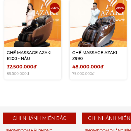
-64%
-39%
GHẾ MASSAGE AZAKI
GHẾ MASSAGE AZAKI
E200 - NÂU
Z990
32.500.000đ
48.000.000đ
89.500.000đ
79.000.000đ
CHI NHÁNH MIỀN BẮC
CHI NHÁNH MIỀN
SHOWROOM HẢI PHÒNG
SHOWROOM QUẢNG BÌ