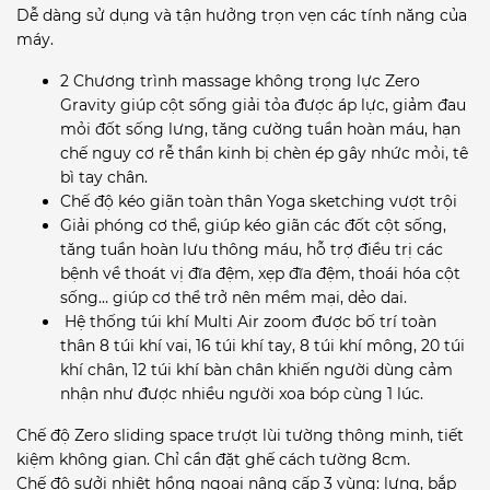
Dễ dàng sử dụng và tận hưởng trọn vẹn các tính năng của
máy.
2 Chương trình massage không trọng lực Zero
Gravity giúp cột sống giải tỏa được áp lực, giảm đau
mỏi đốt sống lưng, tăng cường tuần hoàn máu, hạn
chế nguy cơ rễ thần kinh bị chèn ép gây nhức mỏi, tê
bì tay chân.
Chế độ kéo giãn toàn thân Yoga sketching vượt trội
Giải phóng cơ thể, giúp kéo giãn các đốt cột sống,
tăng tuần hoàn lưu thông máu, hỗ trợ điều trị các
bệnh về thoát vị đĩa đệm, xẹp đĩa đệm, thoái hóa cột
sống… giúp cơ thể trở nên mềm mại, dẻo dai.
Hệ thống túi khí Multi Air zoom được bố trí toàn
thân 8 túi khí vai, 16 túi khí tay, 8 túi khí mông, 20 túi
khí chân, 12 túi khí bàn chân khiến người dùng cảm
nhận như được nhiều người xoa bóp cùng 1 lúc.
Chế độ Zero sliding space trượt lùi tường thông minh, tiết
kiệm không gian. Chỉ cần đặt ghế cách tường 8cm.
Chế độ sưởi nhiệt hồng ngoại nâng cấp 3 vùng: lưng, bắp