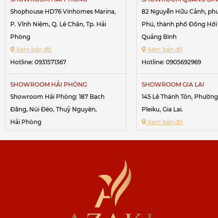
Shophouse HD76 Vinhomes Marina,
82 Nguyễn Hữu Cảnh, ph
P. Vĩnh Niệm, Q. Lê Chân, Tp. Hải
Phú, thành phố Đồng Hới 
Phòng
Quảng Bình
Xem bản đồ
Xem bản đồ
Hotline:
0931571367
Hotline:
0905692969
SHOWROOM HẢI PHÒNG
SHOWROOM GIA LAI
Showroom Hải Phòng: 187 Bạch
145 Lê Thánh Tôn, Phườn
Đằng, Núi Đèo, Thuỷ Nguyên,
Pleiku, Gia Lai.
Hải Phòng
Xem bản đồ
Xem bản đồ
Hotline:
0967611688
-
0984
Hotline:
0948643062
SHOWROOM ĐĂK LĂK
223 Hoàng Diệu, Tp. Buôn
SHOWROOM HẢI PHÒNG
233 lô 22 Lê Hồng Phong, Đông Khê,
Đak Lak
Ngô Quyền, Hải Phòng.
Xem bản đồ
Xem bản đồ
Hotline:
0844534567
-
09