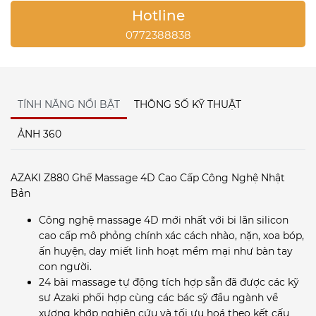
Hotline
0772388838
TÍNH NĂNG NỔI BẬT
THÔNG SỐ KỸ THUẬT
ẢNH 360
AZAKI Z880 Ghế Massage 4D Cao Cấp Công Nghệ Nhật
Bản
Công nghệ massage 4D mới nhất với bi lăn silicon
cao cấp mô phỏng chính xác cách nhào, nặn, xoa bóp,
ấn huyện, day miết linh hoạt mềm mại như bàn tay
con người.
24 bài massage tự động tích hợp sẵn đã được các kỹ
sư Azaki phối hợp cùng các bác sỹ đầu ngành về
xương khớp nghiên cứu và tối ưu hoá theo kết cấu